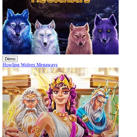
Démo
Howling Wolves Megaways