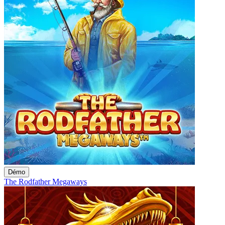
Démo
The Rodfather Megaways