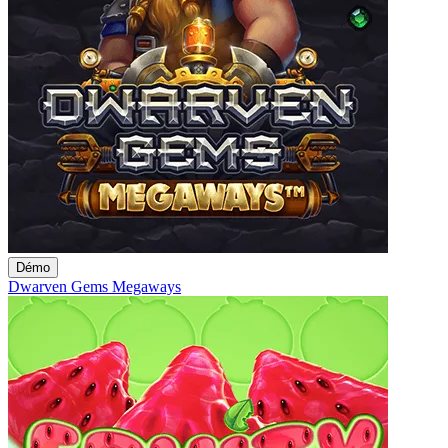
Démo
Dwarven Gems Megaways