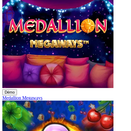
Démo
Medallion Megaways