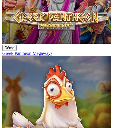
Démo
Greek Pantheon Megaways