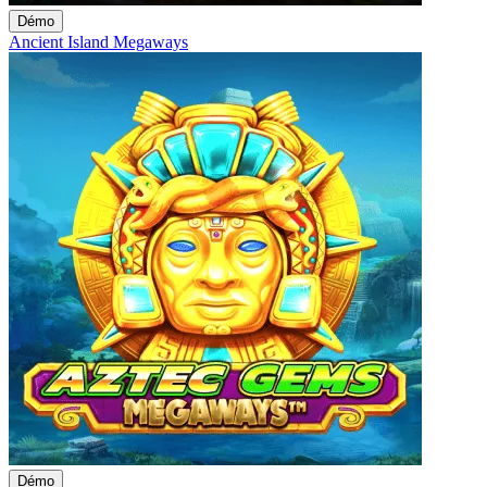
Démo
Ancient Island Megaways
Démo