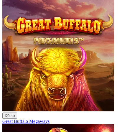
Démo
Great Buffalo Megaways