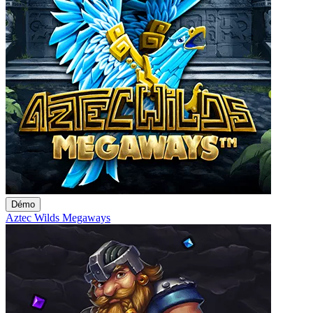
Démo
Aztec Wilds Megaways