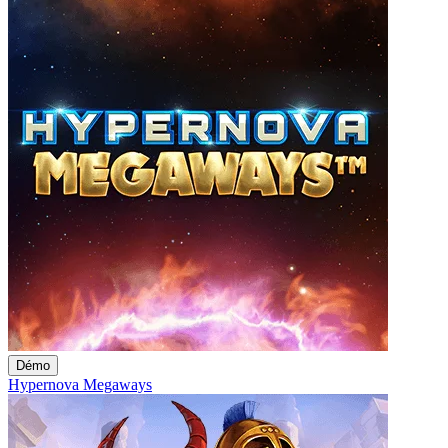
Démo
Hypernova Megaways