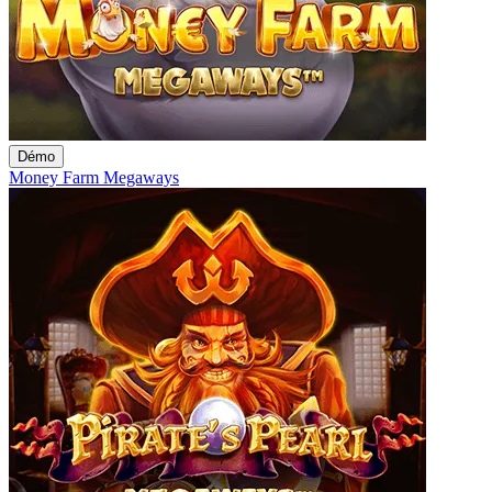
Démo
Money Farm Megaways